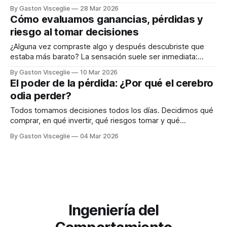
demasiado bajas. Sentís que el objeto vale más de lo que
By Gaston Visceglie
28 Mar 2026
los demás están dispuestos a pagar. Cuando alguien
Cómo evaluamos ganancias, pérdidas y
intenta vender un auto o un departamento suele ocurrir algo
riesgo al tomar decisiones
curioso: el
¿Alguna vez compraste algo y después descubriste que
estaba más barato? La sensación suele ser inmediata:
aunque el producto siga siendo exactamente el mismo,
By Gaston Visceglie
10 Mar 2026
algo dentro nuestro siente que perdió. Imaginemos la
El poder de la pérdida: ¿Por qué el cerebro
siguiente situación. Una persona compra una campera que
odia perder?
cuesta 100 dólares. Una semana después descubre que el
mismo
Todos tomamos decisiones todos los días. Decidimos qué
comprar, en qué invertir, qué riesgos tomar y qué
oportunidades dejar pasar. En muchos casos asumimos
By Gaston Visceglie
04 Mar 2026
que esas decisiones son el resultado de un análisis
racional: evaluamos las opciones, comparamos costos y
beneficios, y elegimos lo que más nos conviene. Sin
embargo,
Ingeniería del